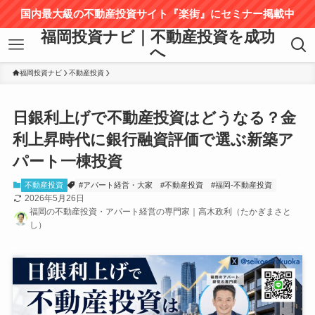
国内最大級の不動産投資サイト『楽街』にセミナー掲載中
福岡投資ナビ｜不動産投資を成功
へ
福岡投資ナビ
不動産投資
日銀利上げで不動産投資はどうなる？金
利上昇時代に銀行融資評価で選ぶ新築ア
パート一棟投資
不動産投資
#アパート経営・大家
#不動産投資
#福岡-不動産投資
2026年5月26日
福岡の不動産投資・アパート経営の専門家｜高木政利（たかぎまさと
し）