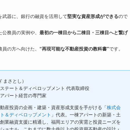
を武器に、銀行の融資を活用して
堅実な資産形成ができる
ので
た公務員の実例や、
最初の一棟目から二棟目・三棟目へと繋げ
務員の方へ向けた、
“再現可能な不動産投資の教科書”
です。
ぎ まさとし）
ステート＆ディベロップメント 代表取締役
アパート経営の専門家
動産投資の企画・建築・資産形成支援を手がける「
株式会
ト＆ディベロップメント
」代表。一棟アパートの新築・土
創業融資支援に精通し、福岡エリアの実需と投資ニーズを
ショナル。これまでに数十件以上の投資用不動産の設計・