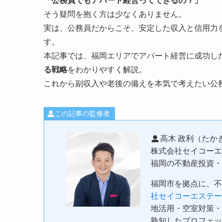
「公務員でもアパート経営ってできるの？」
そう疑問を抱く方は少なくありません。
実は、公務員だからこそ、安定した収入と信用力
す。
本記事では、福岡エリアでアパート経営に成功し
る戦略
をわかりやすく解説。
これから副収入や老後の備えを本気で考えたい公
この記事の監修者
高木 政利（たか
株式会社セイコーエ
福岡の不動産投資・
福岡市を拠点に、不
社セイコーエステー
地活用・空室対策・
熟知したプロフェッ